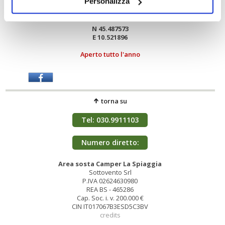
Tel. 030.9911103
Personalizza
Numero diretto: 366.7869788
Coordinate GPS
N 45.487573
E 10.521896
Aperto tutto l'anno
torna su
Tel: 030.9911103
Numero diretto:
366.7869788
Area sosta Camper La Spiaggia
Sottovento Srl
P.IVA 02624630980
REA BS - 465286
Cap. Soc. i. v. 200.000 €
CIN IT017067B3ESD5C3BV
credits