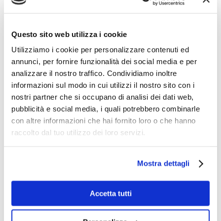
Desenzano del Garda, Brescia
Questo sito web utilizza i cookie
Utilizziamo i cookie per personalizzare contenuti ed
annunci, per fornire funzionalità dei social media e per
analizzare il nostro traffico. Condividiamo inoltre
informazioni sul modo in cui utilizzi il nostro sito con i
nostri partner che si occupano di analisi dei dati web,
pubblicità e social media, i quali potrebbero combinarle
con altre informazioni che hai fornito loro o che hanno
raccolto dal tuo utilizzo dei loro servizi.
Mostra dettagli
Area Sosta Camper La Spiaggia
Via Vò, 19 (già Via Valtenesi)
Accetta tutti
25015 Desenzano del Garda
Brescia - Italy
Email:
info@areacamperlaspiaggia.it