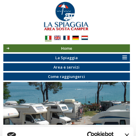
Home
La Spiaggia
Area e servizi
Come raggiungerci
Area sosta camper La Spiaggia